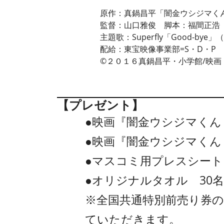
原作：真鍋昌平「闇金ウシジマく
監督：山口雅俊 脚本：福間正浩
主題歌：Superfly「Good-b
配給：東宝映像事業部=S・D・P
©２０１６真鍋昌平・小学館/映画
【プレゼント】
●映画『闇金ウシジマくん 
●映画『闇金ウシジマくん 
●マスコミ用プレスシート
●オリジナルタオル 30
※全国共通特別前売り券の
ていただきます。