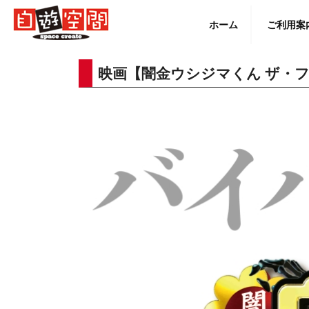
Skip
to
ホーム
ご利用案
content
映画【闇金ウシジマくん ザ・フ
English