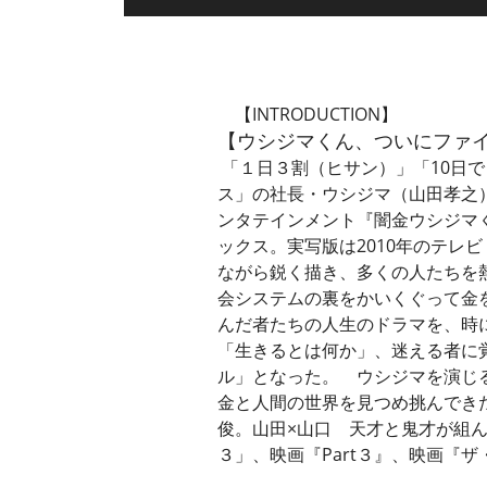
【INTRODUCTION】
【ウシジマくん、ついにファイ
「１日３割（ヒサン）」「10日
ス」の社長・ウシジマ（山田孝之
ンタテインメント『闇金ウシジマ
ックス。実写版は2010年のテレ
ながら鋭く描き、多くの人たちを
会システムの裏をかいくぐって金
んだ者たちの人生のドラマを、時
「生きるとは何か」、迷える者に
ル」となった。 ウシジマを演じ
金と人間の世界を見つめ挑んでき
俊。山田×山口 天才と鬼才が組ん
３」、映画『Part３』、映画『