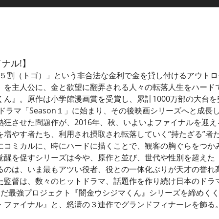
ナル!】
で５割（トゴ）」という非合法な金利で金を貸し付けるアウト
）を主人公に、金と欲望に翻弄される人々の転落人生をハード
くん』。原作は小学館漫画賞を受賞し、累計1000万部の大台
ビドラマ「Season１」に始まり、その後映画シリーズへと成
熱狂させた問題作が、2016年、秋、いよいよファイナルを迎
を増やす者たち、利用され摂取され転落していく“持たざる”者
にコミカルに、時にハードに描くことで、観客の胸ぐらをつか
覚醒を促すシリーズは今や、原作と並び、世代や性別を超えた
るのは、いま最もアツい役者、役との一体化ぶりが天才の誉れ
た監督は、数々のヒットドラマ、話題作を作り続け日本のドラ
だ最強プロジェクト『闇金ウシジマくん』シリーズを締めくくる
ザ・ファイナル』と、怒濤の３連作でグランドフィナーレを飾る