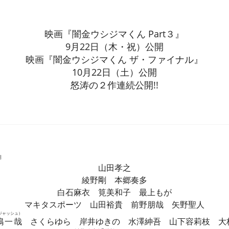
映画『闇金ウシジマくん Part３』
9月22日（木・祝）公開
映画『闇金ウシジマくん ザ・ファイナル』
10月22日（土）公開
怒涛の２作連続公開!!
』
山田孝之
綾野剛 本郷奏多
白石麻衣 筧美和子 最上もが
マキタスポーツ 山田裕貴 前野朋哉 矢野聖人
ジャッシュ）
嶋一哉
さくらゆら 岸井ゆきの 水澤紳吾 山下容莉枝 大