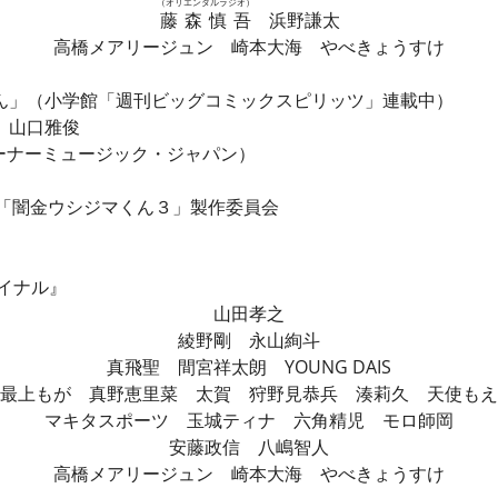
（オリエンタルラジオ）
藤森慎吾
浜野謙太
高橋メアリージュン 崎本大海 やべきょうすけ
ん」（小学館「週刊ビッグコミックスピリッツ」連載中）
 山口雅俊
（ワーナーミュージック・ジャパン）
画「闇金ウシジマくん３」製作委員会
イナル』
山田孝之
綾野剛 永山絢斗
真飛聖 間宮祥太朗 YOUNG DAIS
最上もが 真野恵里菜 太賀 狩野見恭兵 湊莉久 天使もえ
マキタスポーツ 玉城ティナ 六角精児 モロ師岡
安藤政信 八嶋智人
高橋メアリージュン 崎本大海 やべきょうすけ