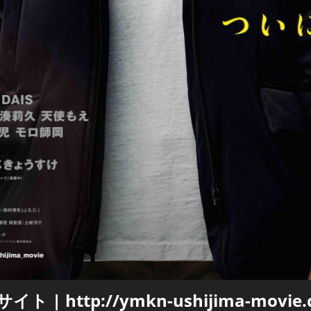
イト | http://ymkn-ushijima-movie.