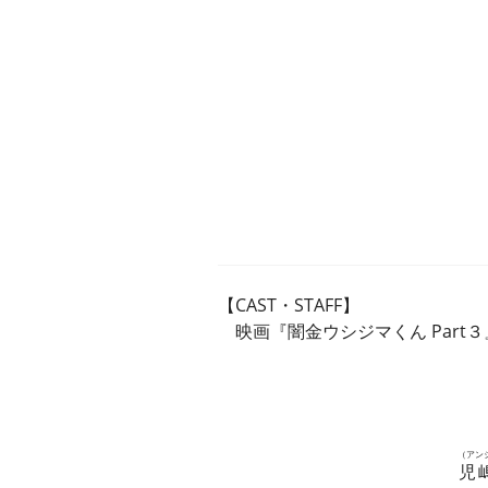
【CAST・STAFF】
映画『闇金ウシジマくん Part３
（アン
児