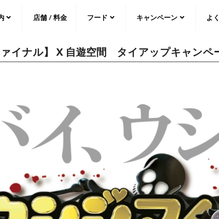
内
店舗 / 料金
フード
キャンペーン
よ
ァイナル】 X 自遊空間 タイアップキャンペ
中文（繁
體
）
中文（简
体
）
日本語