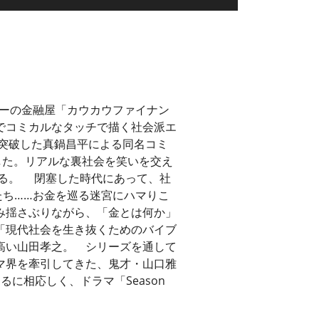
ローの金融屋「カウカウファイナン
でコミカルなタッチで描く社会派エ
を突破した真鍋昌平による同名コミ
長した。リアルな裏社会を笑いを交え
える。 閉塞した時代にあって、社
たち……お金を巡る迷宮にハマりこ
み揺さぶりながら、「金とは何か」
「現代社会を生き抜くためのバイブ
高い山田孝之。 シリーズを通して
マ界を牽引してきた、鬼才・山口雅
に相応しく、ドラマ「Season
。