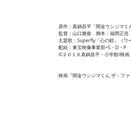
原作：真鍋昌平「闇金ウシジマく
監督：山口雅俊 脚本：福間正浩
主題歌：Superfly「心の鎧」
配給：東宝映像事業部=S・D・P
©２０１６真鍋昌平・小学館/映
映画『闇金ウシジマくん ザ・ファ