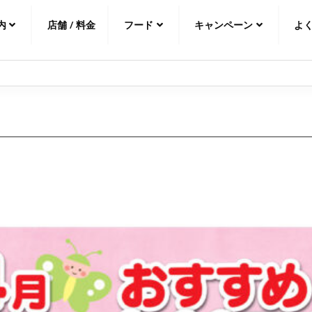
内
店舗 / 料金
フード
キャンペーン
よ
中文（繁
體
）
中文（简
体
）
日本語