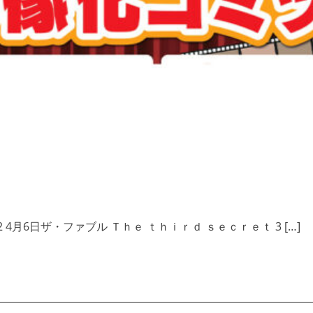
2 4月6日ザ・ファブル Ｔｈｅ ｔｈｉｒｄ ｓｅｃｒｅｔ 3 […]