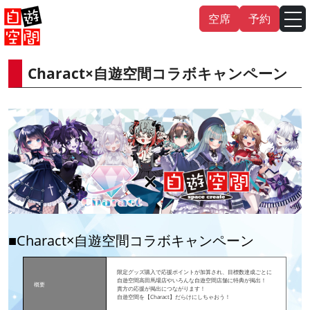
Skip
空席
予約
to
content
Charact×自遊空間コラボキャンペーン
English
中文（繁
體
）
中文（简
体
）
한국어
日本語
■Charact×自遊空間コラボキャンペーン
限定グッズ購入で応援ポイントが加算され、目標数達成ごとに
自遊空間高田馬場店やいろんな自遊空間店舗に特典が掲出！
概要
貴方の応援が掲出につながります！
自遊空間を【Charact】だらけにしちゃおう！