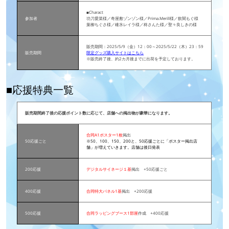
■Charact
参加者
功刀愛菜様／奇屋敷ゾンゾン様／Prima.Merill様／飲闇もぐ様
葉柳ちぐさ様／碓氷レイラ様／柊さんた様／聖々良しきの様
販売期間：2025/5/9（金）12：00～2025/5/22（木）23：59
販売期間
限定グッズ購入サイトはこちら
※販売終了後、約2カ月後までに出荷を予定しております。
■応援特典一覧
販売期間終了後の応援ポイント数に応じて、店舗への掲出物が豪華になります。
合同A1ポスター1枚
掲出
50応援ごと
※50、100、150、200と、50応援ごとに「ポスター掲出店
舗」が増えていきます。店舗は後日発表
200応援
デジタルサイネージ１基
掲出 +50応援ごと
400応援
合同特大パネル1基
掲出 +200応援
500応援
合同ラッピングブース1部屋
作成 +400応援