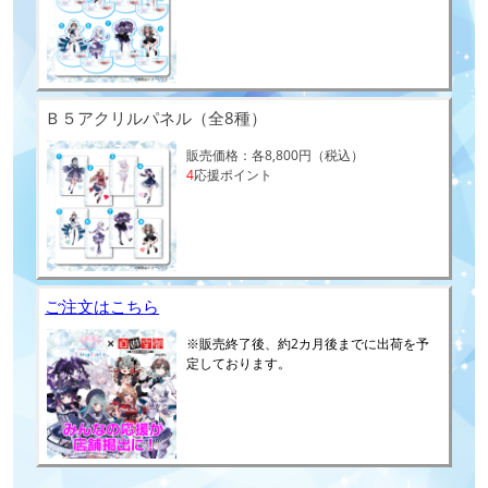
Ｂ５アクリルパネル（全8種）
販売価格：各8,800円（税込）
4
応援ポイント
ご注文はこちら
※販売終了後、約2カ月後までに出荷を予
定しております。