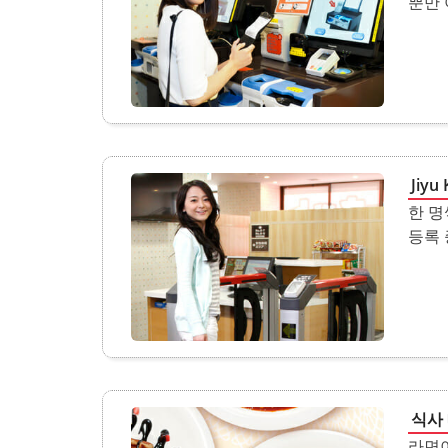
뿐만 
Jiy
한 명
등록 
식사
라면이