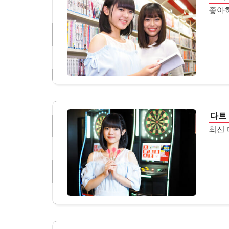
좋아하
다트
최신 