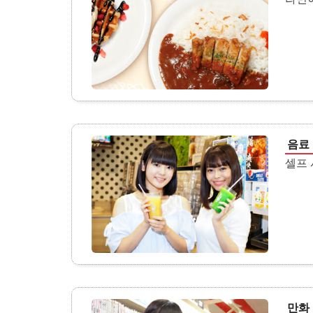
음료
셀프 
만화