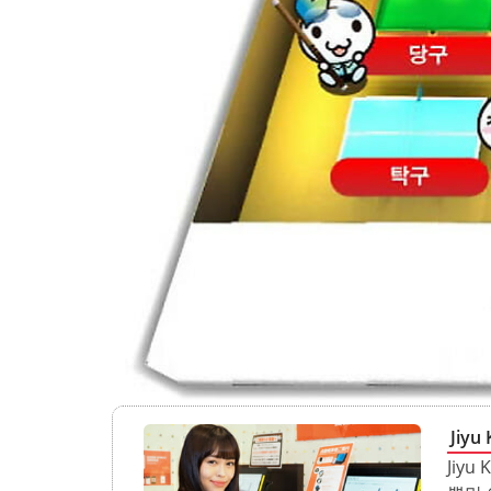
Jiy
Jiy