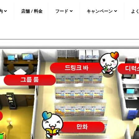
内
店舗 / 料金
フード
キャンペーン
よ
中文（繁
體
）
中文（简
体
）
日本語