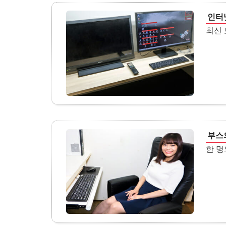
인터
최신 
부스
한 명