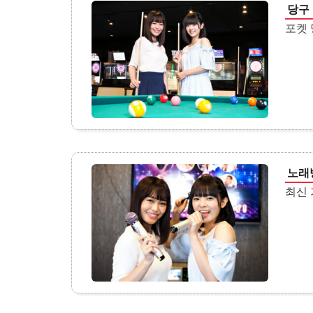
당구
포켓 
노래
최신