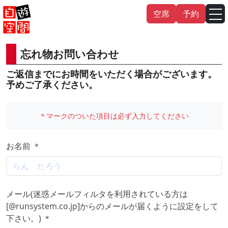
Skip
空席
予約
to
content
忘れ物お問い合わせ
English
中文（繁
體
）
中文（简
体
）
ご返信までにお時間をいただく場合がございます。
予めご了承ください。
한국어
＊マークのついた項目は必ず入力してください
日本語
お名前 ＊
メール(迷惑メールフィルタを利用されている方は
[@runsystem.co.jp]からのメールが届くように設定をして
下さい。) ＊