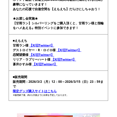
豪華になっていきます！
あなたの応援で自遊空間を【えもえち】だらけにしちゃおう！
★お渡し会実施★
【甘雨ラン】シルバーリングをご購入頂くと、甘雨ラン様と指輪
をハメあえる』特別イベントに参加できます！
■えもえち
甘雨ラン様
【X(旧Twitter)】
デストロイヤー・R・ロイロ様
【X(旧Twitter)】
恋闇望愛様
【X(旧Twitter)】
リリア・ラブリーハート様
【X(旧Twitter)】
蒼井かすみ様
【X(旧Twitter)】
■販売期間
販売期間：2026/3/2（月）12：00～2026/3/15（日）23：59ま
で
限定グッズ購入サイトはこちら
※販売終了後、約2カ月後までに出荷を予定しております。