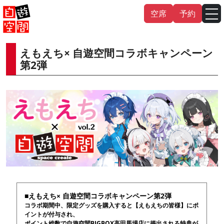
Skip
空席
予約
to
content
えもえち× 自遊空間コラボキャンペーン
English
中文（繁
體
）
中文（简
体
）
第2弾
한국어
日本語
■えもえち× 自遊空間コラボキャンペーン第2弾
コラボ期間中、限定グッズを購入すると【えもえちの皆様】にポ
イントが付与され、
ポイント総数で自遊空間BIGBOX高田馬場店に掲出される特典が