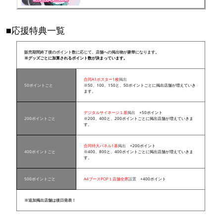
■応援特典一覧
販売期間終了後のポイント数に応じて、店舗への掲出物が豪華になります。
※グッズごとに加算されるポイント数が決まっています。
合同A1ポスター1枚
掲出
50ポイントごと
※50、100、150と、50ポイントごとに掲出店舗が増えていき
ます。
デジタルサイネージ１基
掲出
+50ポイント
200ポイントごと
※200、400と、200ポイントごとに掲出店舗が増えていきま
す。
合同特大パネル1基
掲出
+200ポイント
400ポイントごと
※400、800と、400ポイントごとに掲出店舗が増えていきま
す。
500ポイントごと
A4ブースPOP１店舗全席
設置
+400ポイント
※追加掲出店舗は後日発表！