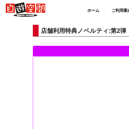
Skip
to
ホーム
ご利用案
content
店舗利用特典ノベルティ:第2弾
English