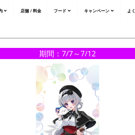
内
店舗 / 料金
フード
キャンペーン
よ
中文（繁
體
）
中文（简
体
）
日本語
期間：7/7～7/12