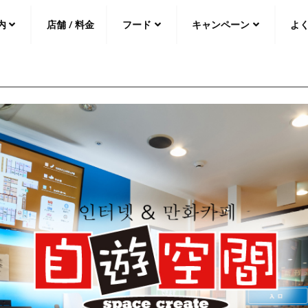
内
店舗 / 料金
フード
キャンペーン
よ
中文（繁
體
）
中文（简
体
）
日本語