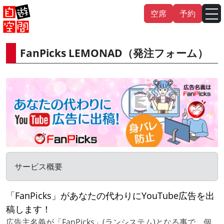
Skip
空席
予約
to
content
FanPicks LEMONAD（発注フォーム）
English
中文（繁
體
）
中文（简
体
）
한국어
日本語
サービス概要
「FanPicks」があなたの代わりにYouTube広告を出
稿します！
広告主名義が「FanPicks」(ランシステム)となる事で、個