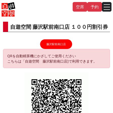
Skip
空席
予約
to
content
自遊空間 藤沢駅前南口店 １００円割引券
English
中文（繁
體
）
中文（简
体
）
한국어
藤沢駅前南口店
QRを自動精算機にかざしてご使用ください
日本語
こちらは「自遊空間 藤沢駅前南口店]で利用できます。