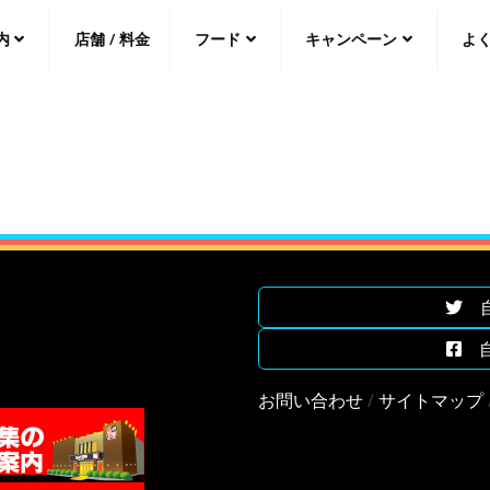
内
店舗 / 料金
フード
キャンペーン
よ
中文（繁
體
）
中文（简
体
）
日本語
自遊
自遊
お問い合わせ
/
サイトマップ