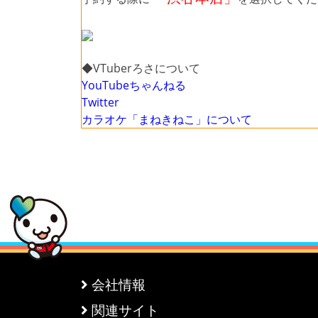
◆VTuberろさについて
YouTubeちゃんねる
Twitter
カラオケ「まねきねこ」について
会社情報
関連サイト