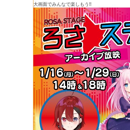
大画面でみんなで楽しもう!!