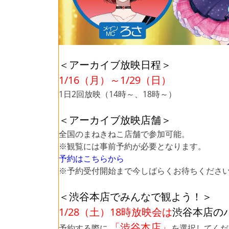
＜アーカイブ放映日程＞
1/16（月）～1/29（日）
1日2回放映（14時～、18時～）
＜アーカイブ放映店舗＞
全国のまねきねこ店舗で参加可能。
※観覧には事前予約が必要となります。
予約はこちらから
※予約受付開始まで今しばらくお待ちくださ
＜渋谷本店でみんなで観よう！＞
1/28（土）18時放映会は
渋谷本店のパ
「渋谷本店」
予約する際に
を選択してくだ