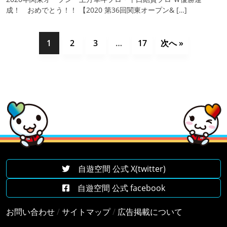
成！ おめでとう！！ 【2020 第36回関東オープン& […]
1
2
3
…
17
次へ »
自遊空間 公式 X(twitter)
自遊空間 公式 facebook
お問い合わせ
/
サイトマップ
/
広告掲載について