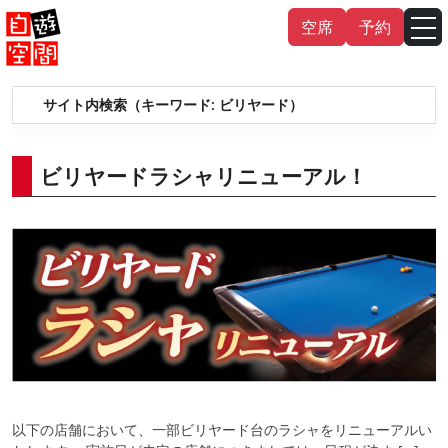
Skip
空席
予約
to
content
サイト内検索（キーワード:
ビリヤード
）
English
中文（繁
體
）
中文（简
体
）
한국어
ビリヤードラシャリニューアル！
日本語
以下の店舗において、一部ビリヤード台のラシャをリニューアルい