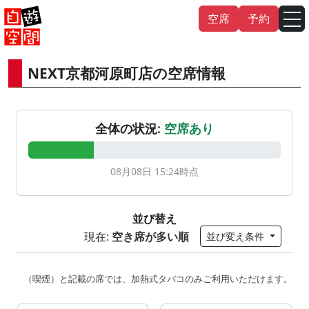
Skip
空席
予約
to
content
NEXT京都河原町店の空席情報
English
中文（繁
體
）
中文（简
体
）
한국어
全体の状況:
空席あり
日本語
08月08日 15:24
時点
並び替え
現在:
空き席が多い順
並び変え条件
（喫煙）と記載の席では、加熱式タバコのみご利用いただけます。