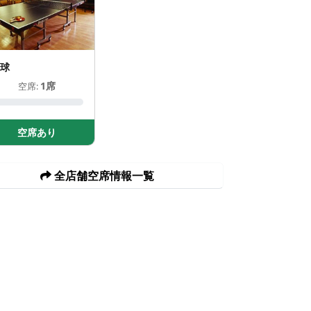
球
1席
空席:
空席あり
全店舗空席情報一覧