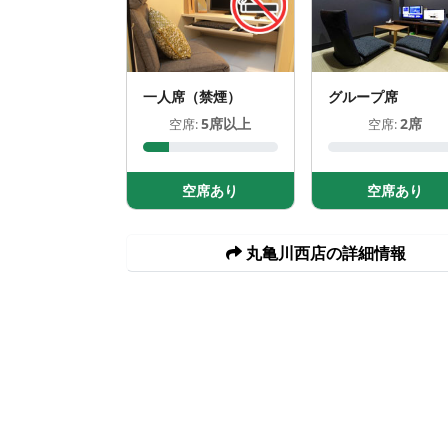
一人席（禁煙）
グループ席
5席以上
2席
空席:
空席:
空席あり
空席あり
丸亀川西店の詳細情報