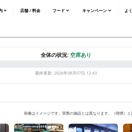
内
店舗 / 料金
フード
キャンペーン
よ
中文（繁
體
）
中文（简
体
）
日本語
全体の状況:
空席あり
最終更新: 2026年
08月07日 12:43
画像はイメージです。実際の施設とは異なります。
（喫煙）と