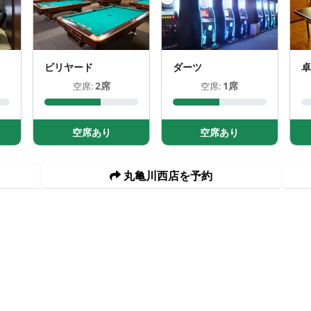
ビリヤード
ダーツ
卓
2席
1席
空席:
空席:
空席あり
空席あり
丸亀川西店を予約