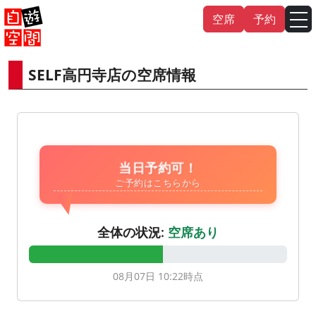
Skip
空席
予約
to
content
SELF高円寺店の空席情報
English
中文（繁
體
）
中文（简
体
）
한국어
日本語
当日予約可！
ご予約はこちらから
全体の状況:
空席あり
08月07日 10:22
時点