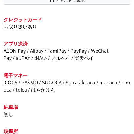
テキストで表示
開始時間の2時間前に届きます。)
WEB予約はこちら
https://doretoru.jiqoo.jp/reservation/index/
通常料金
延長料金
パック料金
クレジットカード
※7/31(金)18時～、ダーツ・完全個室・シャワーの料金改
※7/31(金)18時～、ダーツ・完全個室・シャワーの料金改
※7/31(金)18時～、ダーツ・完全個室・シャワーの料金改
お取り扱いあり
定をいたします。
定をいたします。
定をいたします。
ソフトクリーム無料サービス
延長料金
アプリ決済
◆オープン席◆※パソコン設置はしていません。
◆オープン席◆※パソコン設置はしていません。
お得な学割実施中!入店時、遠隔接客スタッフに学生証提示
AEON Pay
/
Alipay
/
FamiPay
/
PayPay
/
WeChat
e-amusement for NetCafe導入
250円(税込)/30分
60円(税込)/10分
で終日席料金20%OFF
Pay
/
auPAY
/
d払い
/
メルペイ
/
楽天ペイ
◆ブース席◆
◆ブース席◆
当店ゲーミングPC「39～41番席」「63、64番席」
パック料金
300円(税込)/30分
110円(税込)/10分
『麻雀格闘倶楽部』や『クイズマジックアカデミー』
【ブース席】※価格は全て税込表記
電子マネー
◆完全個室エリア◆
◆完全個室エリア◆
3時間パック ¥1,220(税込)
ICOCA
/
PASMO
/
SUGOCA
/
Suica
/
kitaca
/
manaca
/
nim
380円(税込)/30分
ミラブルゼロあります‼
130円(税込)/10分
6時間パック ¥2,030(税込)
oca
/
tolca
/
はやかけん
◆ダーツ席◆
◆ダーツ◆
9時間パック ¥2,740(税込)
女性シャワールーム(131番席)男性シャワールーム(132
390円(税込)/30分
130円(税込)/10分
12時間パック ¥3,060(税込)
番席)
※週末【金18時以降、土日祝日】ダーツ1人利用のみ
24時間パック ¥4,590(税込)
に待望の「ミラブルゼロ」を導入しました。
駐車場
精算金額プラス220円(税込)
6時間ナイトパック ¥1,930(税込)
無し
9時間ナイトパック ¥2,540(税込)
マッサージチェアあんま王導入‼
◆ビジター料金◆
12時間ナイトパック ¥3,050(税込)
54番席に本格マッサージチェアあんま王を導入しまし
喫煙所
上記料金に+440円(税込)