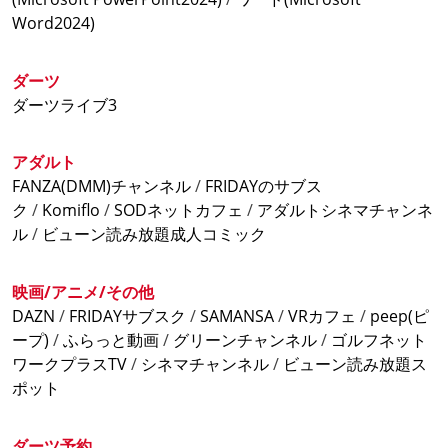
できません。
(完全個室)12時間パック(土・日・祝) ¥4,480(税込)
Word2024)
※ビジターの方は途中外出はできません。
(完全個室)24時間パック(土・日・祝) ¥7,210(税込)
(完全個室)9時間ナイトパック ¥3,230(税込) ※NEW!
飲食物持込みOKです!
(完全個室)9時間ナイトパック(土・日・祝) ¥3,560(税込)
ダーツ
※NEW!
ダーツライブ3
女性専用席あります
【オープン席】
アダルト
3時間パック ¥650(税込)
池袋駅西口/池袋駅北口から徒歩2分
FANZA(DMM)チャンネル
/
FRIDAYのサブス
6時間パック ¥950(税込)
ク
/
Komiflo
/
SODネットカフェ
/
アダルトシネマチャンネ
3時間パック(土・日・祝) ¥750(税込)
ル
/
ビューン読み放題成人コミック
6時間パック(土・日・祝) ¥1,050(税込)
映画/アニメ/その他
【ダーツ】※お一人様当たりの価格
DAZN
/
FRIDAYサブスク
/
SAMANSA
/
VRカフェ
/
peep(ピ
ダーツ3時間パック ¥1,650(税込)
ープ)
/
ふらっと動画
/
グリーンチャンネル
/
ゴルフネット
ダーツ6時間パック ¥2,160(税込)
ワークプラスTV
/
シネマチャンネル
/
ビューン読み放題ス
ダーツ3時間パック(土・日・祝) ¥1,760(税込)
ポット
ダーツ6時間パック(土・日・祝) ¥2,270(税込)
5時～17時までの入場
ダーツ練習パック(3時間) ¥1,200(税込)
ダーツ予約