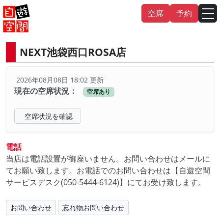
Skip
空席
予約
to
content
NEXT池袋西口ROSA店
English
中文（繁
體
）
中文（简
体
）
2026年08月08日 18:02 更新
한국어
現在の空席状況：
空席あり
日本語
空席状況を確認
電話
当店は電話設置が御座いません。お問い合わせはメールに
てお願い致します。お電話でのお問い合わせは【自遊空間
サービスデスク(050-5444-6124)】にてお受け致します。
お問い合わせ
忘れ物お問い合わせ