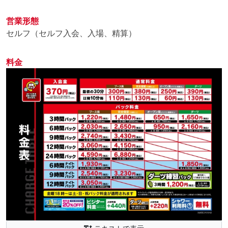
でも席料金が「20%OFF」に!
営業形態
1)会員証を準備
セルフ（セルフ入会、入場、精算）
2)学生証を準備
3)遠隔スタッフへ「学割で!」と伝えるだけ
※web予約は対象外です。
料金
予約サイトクーポン配布中!♪
自遊空間の予約サイトを始めてご利用されるお客様限
定
🎟 クーポンコード「
r7b9
」
➡ 100円割引実施中!
有効期間:2026年8月1日～8月31日
スマホ1台で簡単予約そのまま入店OK!
※初回利用のお客様限定
※他クーポン割引との併用不可
今なら8月31日までに6時間以上で予約利用したら次回
使用できる200円分の割引券が届きます!(割引券は予約