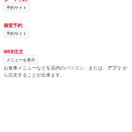
ダーツ練習パック(3時間)(土・日・祝) ¥1,310(税込)
予約サイト
ダーツ6時間ナイトパック ¥1,850(税込) ※NEW!
ダーツ6時間ナイトパック(土・日・祝) ¥1,960(税込)
個室予約
※NEW!
※週末【金18時以降、土日祝日】ダーツ1人利用のみ
予約サイト
精算金額プラス220円(税込)
WEB注文
メニューを表示
お食事メニューなどを店内のパソコン、または、
アプリ
か
ら注文することが出来ます。