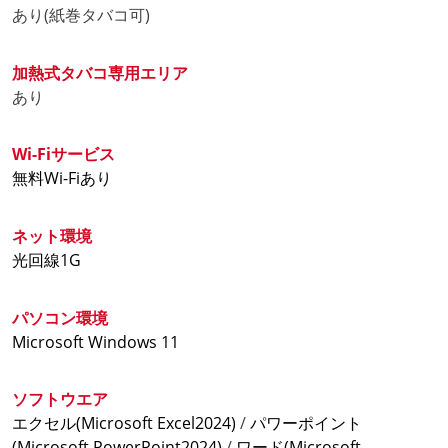
た。
あり(紙巻タバコ可)
3時間パック(土・日・祝) ¥1,420(税込)
6時間パック(土・日・祝) ¥2,240(税込)
喫煙所あります!
9時間パック(土・日・祝) ¥2,950(税込)
加熱式タバコ専用エリア
紙たばこも喫煙可能な喫煙室を新設しました。
12時間パック(土・日・祝) ¥3,250(税込)
あり
24時間パック(土・日・祝) ¥4,790(税込)
【ダーツ練習パック】のご案内
6時間ナイトパック(金・土・祝前日) ¥2,130(税込)
Wi-Fiサービス
ダーツ練習3時間パック 1,020円(土日祝1,240円)※税
9時間ナイトパック(金・土・祝前日) ¥2,740(税込)
無料Wi-Fiあり
込
12時間ナイトパック(金・土・祝前日) ¥3,250(税込)
地域最安!?でご案内しております。
ネット環境
【完全個室席】/(Talkyエリア)
お子様無料実施中!
光回線1G
(完全個室)3時間パック ¥1,480(税込)
20歳以上の同伴者がいれば、同伴者1名につき中学生
(完全個室)6時間パック ¥2,650(税込)
以下のお子様最大3名様まで席料金が無料となりま
(完全個室)9時間パック ¥3,430(税込)
パソコン環境
す。
(完全個室)12時間パック ¥4,150(税込)
Microsoft Windows 11
(完全個室)24時間パック ¥6,880(税込)
ビジター利用OK!
(完全個室)3時間パック(土・日・祝) ¥1,810(税込)
ソフトウエア
※料金は通常料金にプラス440円(税込)かかります
(完全個室)6時間パック(土・日・祝) ¥2,980(税込)
エクセル(Microsoft Excel2024)
/
パワーポイント
※ビジターでの入場の場合、インターネットはご利用
(完全個室)9時間パック(土・日・祝) ¥3,760(税込)
(Microsoft PowerPoint2024)
/
ワード(Microsoft