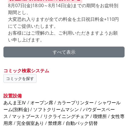
8月07日(金)18:00～8月14日(金)までの期間をお盆特別
期間とし、
大変恐れ入りますが全ての料金を土日祝日料金+110円
にてご提供いたします。
お客様にはご理解の上、ご利用いただきますようお願
い申し上げます。
すべて表示
※7/31(金)18時～、ダーツ完全個室シャワーの料金改
定をいたします。
コミック検索システム
シャワー無料はじめます!!
コミックを探す
ダーツ鍵付完全個室にナイトパック導入し
設置設備
ます!
あんま王Ⅳ
/
オープン席
/
カラープリンター
/
シャワール
ーム(別料金)
/
ソフトクリームマシン
/
パウダースペー
学生割引20%OFF始動!!
ス
/
マットブース
/
リクライニングチェア
/
喫煙所
/
女性専
【学生限定 席料20%OFF!】
用席
/
完全個室あり
/
禁煙席
/
自動パック切替
自遊空間で最強の学割 はじまる! 平日も土日も、いつ