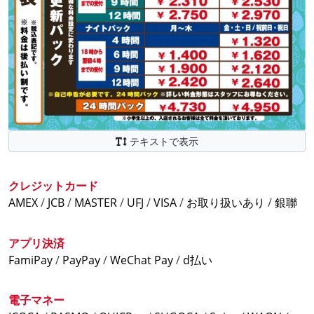
.。:++:.。.:+.。:+:.。
テキストで表示
通常料金
延長料金
パック料金
クレジットカード
390円(税込)/30分
110円(税込)/10分
【平日料金】全て税込
AMEX
/
JCB
/
MASTER
/
UFJ
/
VISA
/
お取り扱いあり
/
銀聯
4時間パック1100円
6時間パック 1760円
アプリ決済
9時間パック 2310円
FamiPay
/
PayPay
/
WeChat Pay
/
d払い
12時間パック 2750円
24時間パック4730円
電子マネー
ナイトパック6時間 1400円