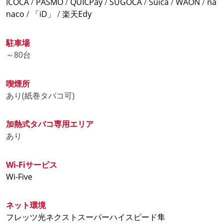
ICOCA
/
PASMO
/
QUICPay
/
SUGOCA
/
Suica
/
WAON
/
na
ナイトパック9時間 1900円
naco
/
「iD」
/
楽天Edy
ナイトパック12時間 2420円
※ナイトパックは20時～翌4時にご入店の方に適応となり
ます。
駐車場
※金曜日20時以降のご入店は土日祝料金となります。
～80台
【土日祝料金】全て税込
喫煙所
4時間パック1320円
あり(紙巻タバコ可)
6時間パック 1980円
9時間パック 2530円
12時間パック2970 円
加熱式タバコ専用エリア
24時間パック4950円
あり
ナイトパック6時間 1620円
ナイトパック9時間 2120円
Wi-Fiサービス
ナイトパック12時間 2640円
Wi-Five
※ナイトパックは20時～翌4時にご入店の方に適応となり
ます。
ネット環境
フレッツ光ネクストスーパーハイスピード隼