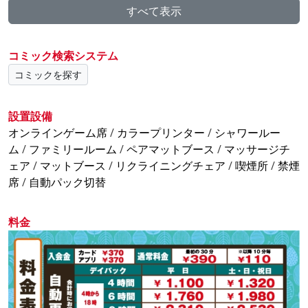
すべて表示
■みっどないと茶漬 深夜1時から朝4時まで
■各時間帯限定メニューあります
■無料ソフトクリーム
コミック検索システム
※毎日3時～6時メンテ中です(週1回3時～8時メンテあ
コミックを探す
り)
■個室内鍵あります
■飲食持込OK 途中外出OK(一時金お預かりします)
設置設備
■シャワー無料(無料タオル常設) アメニティー販売あり
オンラインゲーム席
/
カラープリンター
/
シャワールー
ます
ム
/
ファミリールーム
/
ペアマットブース
/
マッサージチ
■電子レンジあります
ェア
/
マットブース
/
リクライニングチェア
/
喫煙所
/
禁煙
.。:++:.。.:+.。:+:.。
席
/
自動パック切替
年中無休営業中
皆様のご来店をスタッフ一同
料金
心よりお待ちしております
ヾ(〃^∇^)ノ
♪遊ぶなら自空で決まりっ!♪
ジクーへ行こう!!
自遊空間大分下郡店へ!!