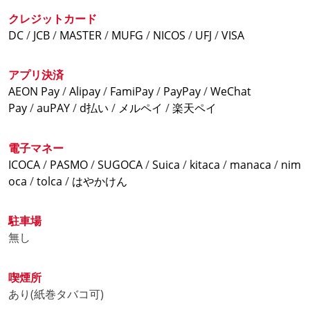
デスクトップのアイコンからアクセスできます。
通常料金
延長料金
パック料金
クレジットカード
【ブース席】
【ブース席】
お得な学割実施中!入店時、遠隔接客スタッフに学生証提示
DC
/
JCB
/
MASTER
/
MUFG
/
NICOS
/
UFJ
/
VISA
ソフトクリームのトッピング始めました!
290円(税込)/30分
120円(税込)/10分
で終日席料金20%OFF
選べるトッピング
チョコ、ストロベリー、カラメル
【ブース席】
アプリ決済
をご用意
【オープン席】
【オープン席】
『平日料金』
AEON Pay
/
Alipay
/
FamiPay
/
PayPay
/
WeChat
210円(税込)/30分
80円(税込)/10分
3時間パック 1,200円(税込)
Pay
/
auPAY
/
d払い
/
メルペイ
/
楽天ペイ
コインランドリーあります
6時間パック 1,900円(税込)
洗濯機&乾燥機完備
【鍵付完全個室】
【鍵付完全個室】
9時間パック 2,450円(税込)
洗濯用洗剤も提供しております。
電子マネー
430円(税込)/30分
140円(税込)/10分
12時間パック 2,950円(税込)
ICOCA
/
PASMO
/
SUGOCA
/
Suica
/
kitaca
/
manaca
/
nim
24時間パック 4,100円(税込)
お子様無料実施中
oca
/
tolca
/
はやかけん
【シャワールーム料金】
無料
20歳以上の同伴者がいれば、同伴者1名につき中学生
ナイトパック8時間 1,900円(税込)
※別途席料金が掛かります
以下のお子様最大3名様まで席料金が無料となりま
※ナイトパックは18時～翌5時の販売となります。
駐車場
※アメニティは310円でのレンタルになります
す。
無し
『週末料金』
※西川口駅前店のビジター利用料は1回あたり400円(税込)
上記+220円
喫煙所
です
金曜祝前日の18時から適用
あり(紙巻タバコ可)
※公的なご本人様確認証をご持参ください