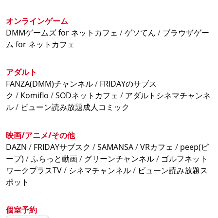
ナイトパック8時間 2,570円(税込)
※ナイトパックは18時～翌5時の販売となります。
オンラインゲーム
DMMゲームズ for ネットカフェ
/
ゲソてん
/
ブラウザゲー
『週末料金』
ム for ネットカフェ
上記+220円
金曜祝前日の18時から適用
アダルト
FANZA(DMM)チャンネル
/
FRIDAYのサブス
ク
/
Komiflo
/
SODネットカフェ
/
アダルトシネマチャンネ
ル
/
ビューン読み放題成人コミック
映画/アニメ/その他
DAZN
/
FRIDAYサブスク
/
SAMANSA
/
VRカフェ
/
peep(ピ
ープ)
/
ふらっと動画
/
グリーンチャンネル
/
ゴルフネット
ワークプラスTV
/
シネマチャンネル
/
ビューン読み放題ス
ポット
個室予約