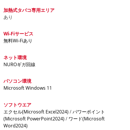
【オープン席】
『平日料金』
加熱式タバコ専用エリア
3時間パック 1,000円(税込)
あり
6時間パック 1,410円(税込)
12時間パック 1,790円(税込)
Wi-Fiサービス
24時間パック 3,060円(税込)
無料Wi-Fiあり
『週末料金』
ネット環境
上記+100円
NUROギガ回線
金曜祝前日の18時から適用
【鍵付完全個室】
パソコン環境
『平日料金』
Microsoft Windows 11
3時間パック 1,560円(税込)
6時間パック 2,570円(税込)
ソフトウエア
9時間パック 3,430円(税込)
エクセル(Microsoft Excel2024)
/
パワーポイント
12時間パック 4,150円(税込)
(Microsoft PowerPoint2024)
/
ワード(Microsoft
24時間パック 6,880円(税込)
Word2024)