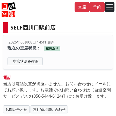
Skip
空席
予約
to
content
SELF西川口駅前店
English
中文（繁
體
）
中文（简
体
）
2026年08月08日 14:41 更新
한국어
現在の空席状況：
空席あり
日本語
空席状況を確認
電話
当店は電話設置が御座いません。お問い合わせはメールに
てお願い致します。お電話でのお問い合わせは【自遊空間
サービスデスク(050-5444-6124)】にてお受け致します。
お問い合わせ
忘れ物お問い合わせ