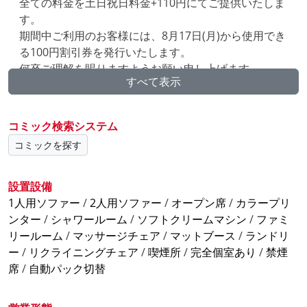
全ての料金を土日祝日料金+110円にてご提供いたしま
す。
期間中ご利用のお客様には、8月17日(月)から使用でき
る100円割引券を発行いたします。
何卒ご理解を賜りますようお願い申し上げます。
すべて表示
シャワー無料!!
夏季限定でメントール配合シャンプー&ボディソープ
コミック検索システム
常設!
コミックを探す
※バスタオルなどのアメニティのレンタルは別途310
円(税込)となります。
設置設備
予約サイト割引クーポン配布中!
1人用ソファー
/
2人用ソファー
/
オープン席
/
カラープリ
ンター
/
シャワールーム
/
ソフトクリームマシン
/
ファミ
自遊空間の予約サイトを始めてご利用されるお客様限
リールーム
/
マッサージチェア
/
マットブース
/
ランドリ
定
ー
/
リクライニングチェア
/
喫煙所
/
完全個室あり
/
禁煙
🎟 クーポンコード「r7b9」
席
/
自動パック切替
➡ 100円割引実施中!
有効期間:2026年8月1日～8月31日
スマホ1台で簡単予約そのまま入店OK!