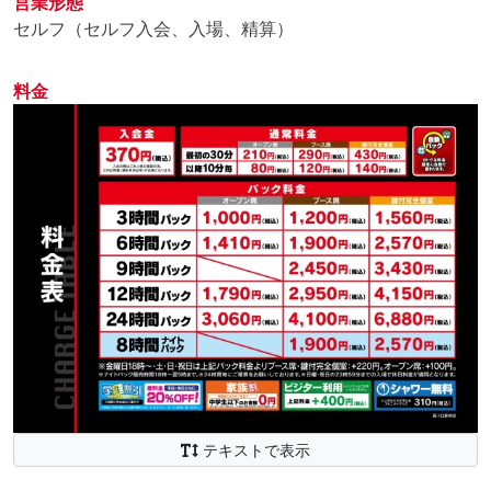
営業形態
※初回利用のお客様限定
セルフ（セルフ入会、入場、精算）
※他クーポン割引との併用不可
さらに!8月1日～8月31日の期間中、早朝(5時～12時で
料金
の利用)予約利用すると次回使用できる200円分の割引
券が届きます!
WEB予約はこちら
https://doretoru.jiqoo.jp/reservation/index/1353
学生割引20%OFF!!
【学生限定】
夏本番
暑い季節は自遊空間でエンジ
ョイ
お財布に優しく、大型連休を楽しみたい学生さんは必
見
お気軽にご利用ください!
※web予約は対象外です。
時代劇チャンネル開設!
テキストで表示
人気の時代劇が見放題