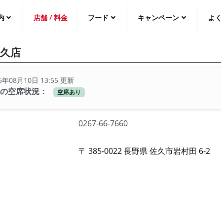
内
店舗 / 料金
フード
キャンペーン
よ
久店
中文（繁
體
）
中文（简
体
）
6年08月10日 13:55 更新
日本語
在の空席状況：
空席あり
0267-66-7660
〒 385-0022 長野県 佐久市岩村田 6-2