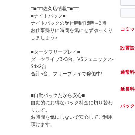
□■□□佐久店情報□■□□
■ナイトパック■
ナイトパックの受付時間18時～3時
コミッ
お仕事帰りに時間を気にせずゆっくり
しましょう♪
設置設
■ダーツフリープレイ■
ダーツライブ3×3台、VSフェニックス-
S4×2台
通常料
合計5台、フリープレイで稼働中!
延長料
■自動パックだから安心■
自動的にお得なパック料金に切り替わ
パック
ります。
お時間を気にしないで安心してご利用
頂けます。