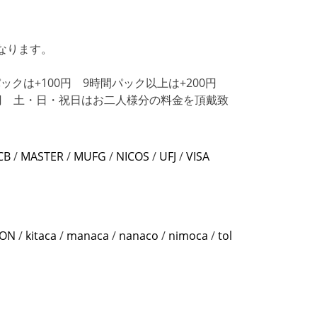
なります。
クは+100円 9時間パック以上は+200円
0円 土・日・祝日はお二人様分の料金を頂戴致
CB
/
MASTER
/
MUFG
/
NICOS
/
UFJ
/
VISA
ON
/
kitaca
/
manaca
/
nanaco
/
nimoca
/
tol