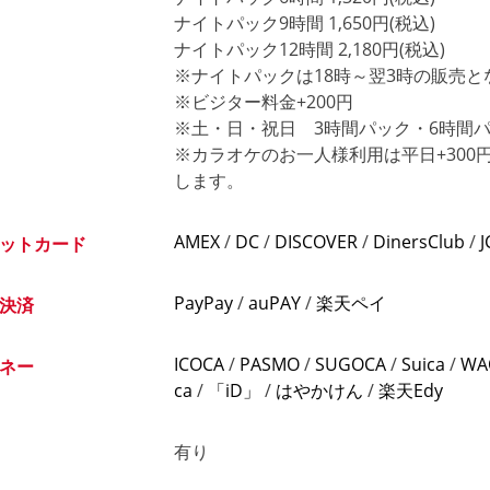
ナイトパック9時間 1,650円(税込)
ナイトパック12時間 2,180円(税込)
※ナイトパックは18時～翌3時の販売と
※ビジター料金+200円
※土・日・祝日 3時間パック・6時間パッ
※カラオケのお一人様利用は平日+30
します。
AMEX
/
DC
/
DISCOVER
/
DinersClub
/
J
ットカード
PayPay
/
auPAY
/
楽天ペイ
決済
ICOCA
/
PASMO
/
SUGOCA
/
Suica
/
WA
ネー
ca
/
「iD」
/
はやかけん
/
楽天Edy
有り