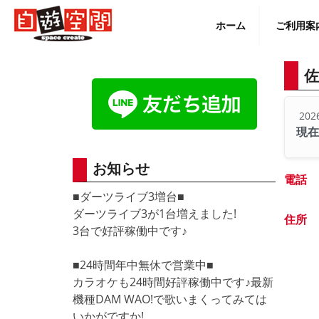
Skip
to
ホーム
ご利用案
content
佐
English
202
現
お知らせ
電話
■ダーツライブ3増台■
ダーツライブ3が1台増えました!
住所
3台で好評稼働中です♪
■24時間年中無休で営業中■
カラオケも24時間好評稼働中です♪最新
機種DAM WAO!で歌いまくってみては
いかがですか!