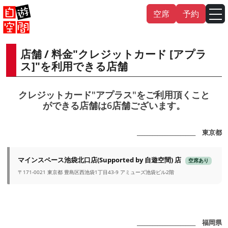
Skip
空席
予約
to
content
店舗 / 料金"クレジットカード [アプラ
English
中文（繁
體
）
中文（简
体
）
ス]"を利用できる店舗
한국어
クレジットカード"アプラス"をご利用頂くこと
ができる店舗は6店舗ございます。
日本語
_______________________ 東京都
マインスペース池袋北口店(Supported by 自遊空間) 店
空席あり
〒171-0021 東京都 豊島区西池袋1丁目43-9 アミューズ池袋ビル2階
_______________________ 福岡県