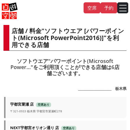
Skip
空席
予約
to
content
店舗 / 料金"ソフトウエア [パワーポイン
English
中文（繁
體
）
中文（简
体
）
ト(Microsoft PowerPoint2016)]"を利
用できる店舗
한국어
ソフトウエア"パワーポイント(Microsoft
Power..."をご利用頂くことができる店舗は6店
日本語
舗ございます。
_______________________ 栃木県
宇都宮簗瀬 店
空席あり
〒321-0933 栃木県 宇都宮市簗瀬町278
NEXT宇都宮オリオン通り 店
空席あり