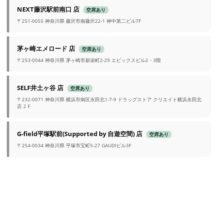
NEXT藤沢駅前南口 店
空席あり
〒251-0055 神奈川県 藤沢市南藤沢22-1 神中第二ビル7F
茅ヶ崎エメロード 店
空席あり
〒253-0044 神奈川県 茅ヶ崎市新栄町2-29 エピックスビル2・3階
SELF井土ヶ谷 店
空席あり
〒232-0071 神奈川県 横浜市南区永田北1-7-9 ドラッグストア クリエイト横浜永田北
店 2 F
G-field平塚駅前(Supported by 自遊空間) 店
空席あり
〒254-0034 神奈川県 平塚市宝町5-27 GAUDIビル3F