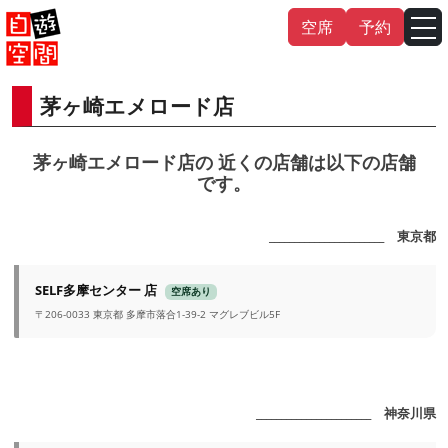
Skip
空席
予約
to
content
茅ヶ崎エメロード店
English
中文（繁
體
）
中文（简
体
）
茅ヶ崎エメロード店の 近くの店舗は以下の店舗
한국어
です。
日本語
_______________________ 東京都
SELF多摩センター 店
空席あり
〒206-0033 東京都 多摩市落合1-39-2 マグレブビル5F
_______________________ 神奈川県