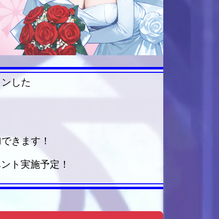
インした
、
加できます！
ベント実施予定！
。