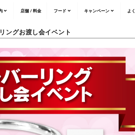
内
店舗 / 料金
フード
キャンペーン
よ
リングお渡し会イベント
中文（繁
體
）
中文（简
体
）
日本語