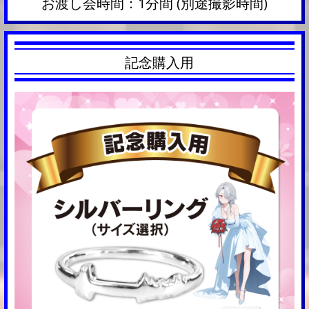
お渡し会時間：1分間 (別途撮影時間)
記念購入用