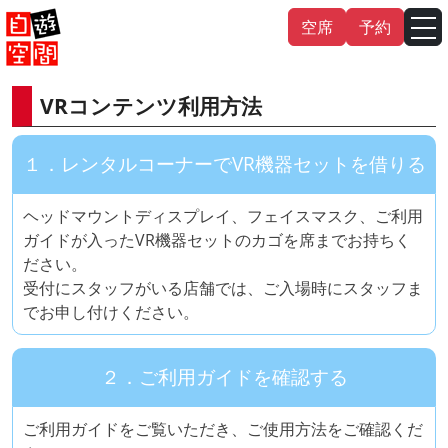
Skip
空席
予約
to
content
VRコンテンツ利用方法
English
中文（繁
體
）
中文（简
体
）
１．レンタルコーナーでVR機器セットを借りる
한국어
ヘッドマウントディスプレイ、フェイスマスク、ご利用
日本語
ガイドが入ったVR機器セットのカゴを席までお持ちく
ださい。
受付にスタッフがいる店舗では、ご入場時にスタッフま
でお申し付けください。
２．ご利用ガイドを確認する
ご利用ガイドをご覧いただき、ご使用方法をご確認くだ