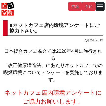
Skip
空席
予約
to
content
■ネットカフェ店内環境アンケートにご
English
中文（繁
體
）
中文（简
体
）
協力下さい。
한국어
7月 24, 2019
日本複合カフェ協会では2020年4月に施行され
日本語
る
「改正健康増進法」にあたりネットカフェでの
喫煙環境についてアンケートを実施しておりま
す。
ネットカフェ店内環境アンケートに
ご協力お願いします。