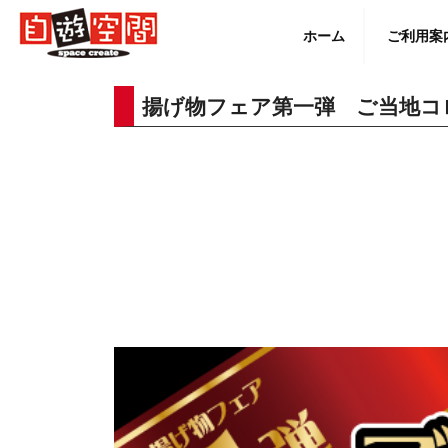
Skip
to
ホーム
ご利用案
content
揚げ物フェア第一弾 ご当地コ
English