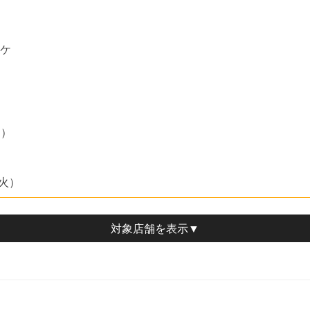
ッケ
き）
（火）
対象店舗
を表示▼