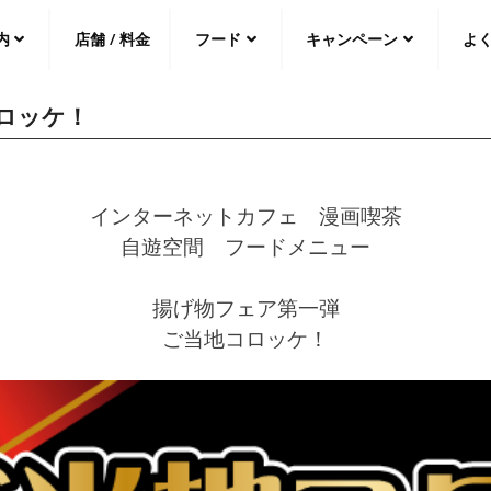
内
店舗 / 料金
フード
キャンペーン
よ
ロッケ！
中文（繁
體
）
中文（简
体
）
日本語
インターネットカフェ 漫画喫茶
自遊空間 フードメニュー
揚げ物フェア第一弾
ご当地コロッケ！