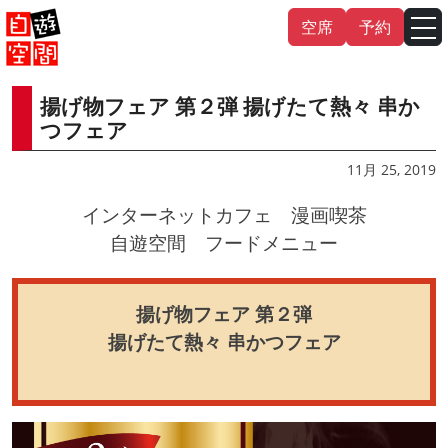
Skip
空席
予約
to
content
揚げ物フェア 第２弾 揚げたて熱々 串か
English
中文（繁
體
）
中文（简
体
）
つフェア
한국어
11月 25, 2019
インターネットカフェ 漫画喫茶
日本語
自遊空間 フードメニュー
揚げ物フェア 第２弾
揚げたて熱々 串かつフェア