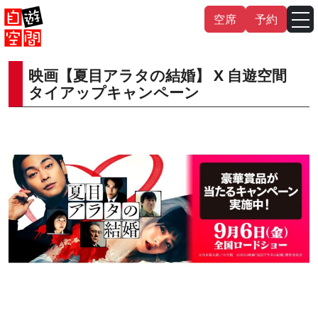
Skip
空席
予約
to
content
映画【夏目アラタの結婚】 X 自遊空間
English
中文（繁
體
）
中文（简
体
）
タイアップキャンペーン
한국어
日本語