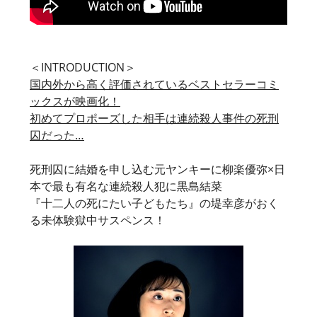
＜INTRODUCTION＞
国内外から高く評価されているベストセラーコミ
ックスが映画化！
初めてプロポーズした相手は連続殺人事件の死刑
囚だった…
死刑囚に結婚を申し込む元ヤンキーに柳楽優弥×日
本で最も有名な連続殺人犯に黒島結菜
『十二人の死にたい子どもたち』の堤幸彦がおく
る未体験獄中サスペンス！