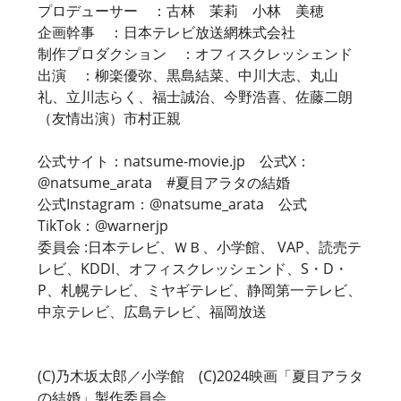
プロデューサー ：古林 茉莉 小林 美穂
企画幹事 ：日本テレビ放送網株式会社
制作プロダクション ：オフィスクレッシェンド
出演 ：柳楽優弥、黒島結菜、中川大志、丸山
礼、立川志らく、福士誠治、今野浩喜、佐藤二朗
（友情出演）市村正親
公式サイト：natsume-movie.jp 公式X：
@natsume_arata #夏目アラタの結婚
公式Instagram：@natsume_arata 公式
TikTok：@warnerjp
委員会 :日本テレビ、ＷＢ、小学館、 VAP、読売テ
レビ、KDDI、オフィスクレッシェンド、S・D・
P、札幌テレビ、ミヤギテレビ、静岡第一テレビ、
中京テレビ、広島テレビ、福岡放送
(C)乃木坂太郎／小学館 (C)2024映画「夏目アラタ
の結婚」製作委員会