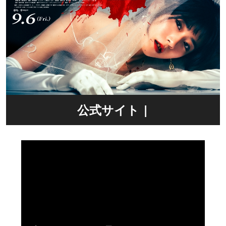
公式サイト |
https://wwws.warnerbros.co.jp/na
tsume-arata/