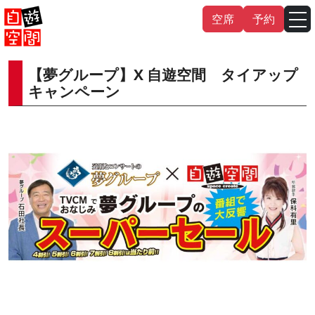
Skip
空席
予約
to
content
【夢グループ】X 自遊空間 タイアップ
English
中文（繁
體
）
中文（简
体
）
キャンペーン
한국어
日本語