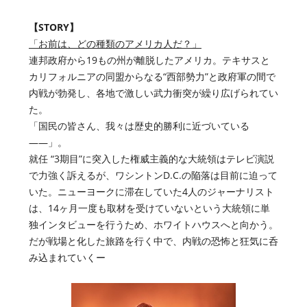
【STORY】
「お前は、どの種類のアメリカ人だ？」
連邦政府から19もの州が離脱したアメリカ。テキサスと
カリフォルニアの同盟からなる“西部勢力”と政府軍の間で
内戦が勃発し、各地で激しい武力衝突が繰り広げられてい
た。
「国民の皆さん、我々は歴史的勝利に近づいている
——」。
就任 “3期目”に突入した権威主義的な大統領はテレビ演説
で力強く訴えるが、ワシントンD.C.の陥落は目前に迫って
いた。ニューヨークに滞在していた4人のジャーナリスト
は、14ヶ月一度も取材を受けていないという大統領に単
独インタビューを行うため、ホワイトハウスへと向かう。
だが戦場と化した旅路を行く中で、内戦の恐怖と狂気に呑
み込まれていくー