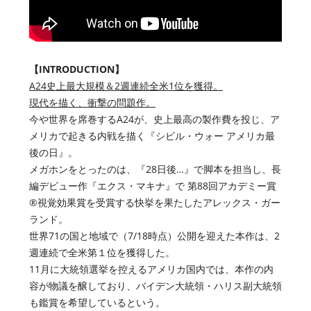
【INTRODUCTION】
A24史上最大規模＆2週連続全米1位を獲得。
現代を描く、衝撃の問題作。
今や世界を席巻するA24が、史上最高の製作費を投じ、ア
メリカで起きる内戦を描く『シビル・ウォー アメリカ最
後の日』。
メガホンをとったのは、『28日後…』で脚本を担当し、長
編デビュー作『エクス・マキナ』で 第88回アカデミー賞
®️視覚効果賞を受賞する快挙を果たしたアレックス・ガー
ランド。
世界71の国と地域で（7/18時点）公開を迎えた本作は、2
週連続で全米第１位を獲得した。
11月に大統領選挙を控えるアメリカ国内では、本作の内
容が物議を醸しており、バイデン大統領・ハリス副大統領
も鑑賞を希望しているという。