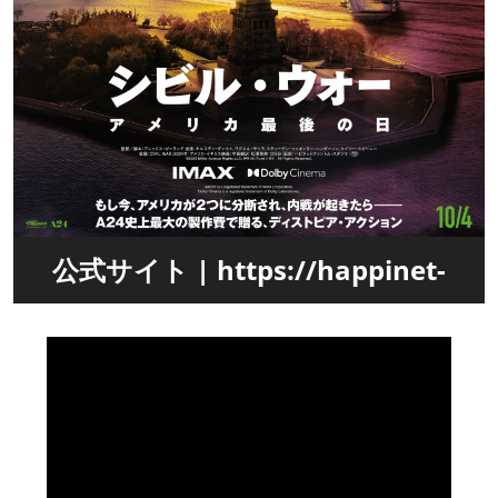
公式サイト | https://happinet-
phantom.com/a24/civilwar/