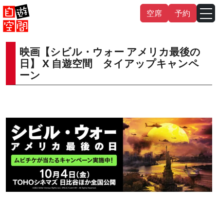
Skip
空席
予約
to
content
映画【シビル・ウォー アメリカ最後の
English
中文（繁
體
）
中文（简
体
）
日】 X 自遊空間 タイアップキャンペ
ーン
한국어
日本語