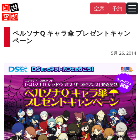
Skip
空席
予約
to
content
ペルソナQ キャラ傘 プレゼントキャン
English
中文（繁
體
）
中文（简
体
）
ペーン
한국어
5月 26, 2014
日本語