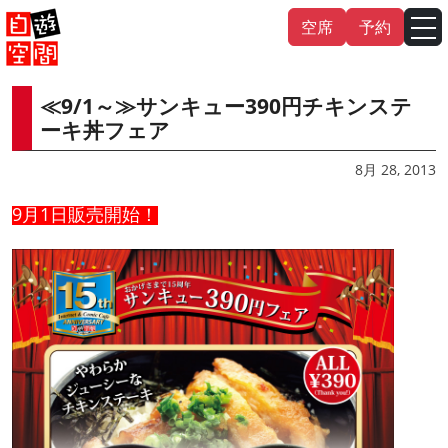
Skip
空席
予約
to
content
≪9/1～≫サンキュー390円チキンステ
English
中文（繁
體
）
中文（简
体
）
ーキ丼フェア
한국어
8月 28, 2013
9月1日販売開始！
日本語