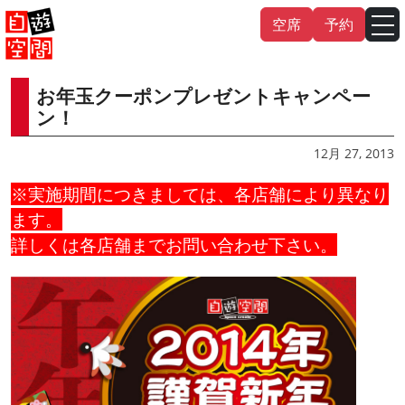
Skip
空席
予約
to
content
お年玉クーポンプレゼントキャンペー
English
中文（繁
體
）
中文（简
体
）
ン！
한국어
12月 27, 2013
※実施期間につきましては、各店舗により異なり
日本語
ます。
詳しくは各店舗までお問い合わせ下さい。