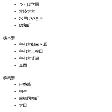
つくば学園
常陸大宮
水戸けやき台
総和町
栃木県
宇都宮御幸ヶ原
宇都宮上横田
宇都宮簗瀬
真岡
群馬県
伊勢崎
桐生
前橋国領町
太田