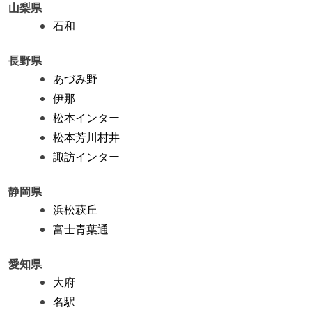
山梨県
石和
長野県
あづみ野
伊那
松本インター
松本芳川村井
諏訪インター
静岡県
浜松萩丘
富士青葉通
愛知県
大府
名駅