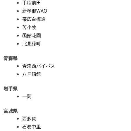
手稲前田
新琴似WAO
帯広白樺通
苫小牧
函館花園
北見緑町
青森県
青森西バイパス
八戸沼館
岩手県
一関
宮城県
西多賀
石巻中里