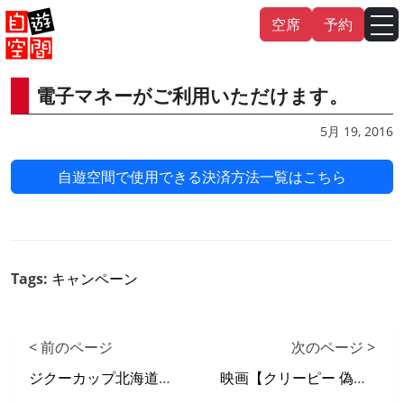
Skip
空席
予約
to
content
電子マネーがご利用いただけます。
English
中文（繁
體
）
中文（简
体
）
5月 19, 2016
한국어
自遊空間で使用できる決済方法一覧はこちら
日本語
Tags:
キャンペーン
< 前のページ
次のページ >
ジクーカップ北海道大会in札幌清田店≪5/28（土）≫
映画【クリーピー 偽りの隣人】 X 自遊空間 タイアップキャンペーン