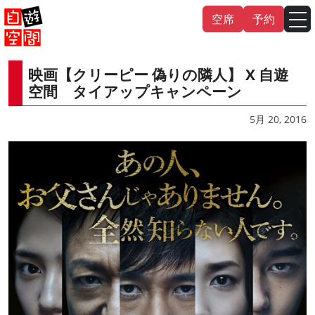
Skip
空席
予約
to
content
映画【クリーピー 偽りの隣人】 X 自遊
English
中文（繁
體
）
中文（简
体
）
空間 タイアップキャンペーン
한국어
5月 20, 2016
日本語