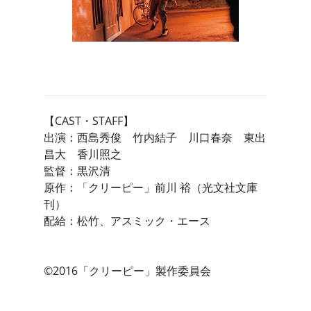
【CAST・STAFF】
出演：西島秀俊 竹内結子 川口春奈 東出
昌大 香川照之
監督：黒沢清
原作：「クリーピー」前川 裕（光文社文庫
刊）
配給：松竹、アスミック・エース
©2016「クリーピー」製作委員会