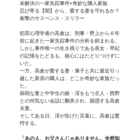
未解決の一家失踪事件×奇妙な隣人家族
忍び寄る【闇】から、愛する妻を守れるか？
衝撃のサスペンス・スリラー
犯罪心理学者の高倉は、刑事・野上から６年
前に起きた一家失踪事件の分析を頼まれる。
しかし事件唯一の生き残りである長女・早紀
の記憶をたどるも、核心にはたどりつけずに
いた。
一方、高倉が愛する妻・康子と共に最近引っ
越した新居の隣人は、どこか奇妙な家族だっ
た。
病弱な妻と中学生の娘・澪をもつ主人・西野
との何気ない会話に翻弄され、困惑する高倉
夫妻。
そしてある日、澪が告げた言葉に、高倉は驚
愕する。
「あの人、お父さんじゃありません。全然知