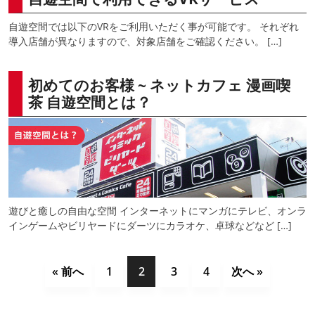
自遊空間では以下のVRをご利用いただく事が可能です。 それぞれ
導入店舗が異なりますので、対象店舗をご確認ください。 […]
初めてのお客様 ~ ネットカフェ 漫画喫
茶 自遊空間とは？
遊びと癒しの自由な空間 インターネットにマンガにテレビ、オンラ
インゲームやビリヤードにダーツにカラオケ、卓球などなど […]
« 前へ
1
2
3
4
次へ »