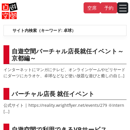
Skip
空席
予約
to
content
サイト内検索（キーワード:
卓球
）
English
中文（繁
體
）
中文（简
体
）
한국어
自遊空間バーチャル店長就任イベント～
京都編～
日本語
インターネットにマンガにテレビ、オンラインゲームやビリヤード
にダーツにカラオケ、卓球などなど使い放題な遊びと癒しの自 […]
バーチャル店長 就任イベント
公式サイト | https://reality.wrightflyer.net/events/279 ※Intern
[…]
自遊空間で利用できるVRサービス