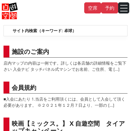
Skip
空席
予約
to
content
サイト内検索（キーワード:
卓球
）
English
中文（繁
體
）
中文（简
体
）
한국어
施設のご案内
店内マップの内容は一例です。詳しくは各店舗の詳細情報をご覧下
日本語
さい 入会ナビ タッチパネル式マシンでお名前、ご住所、電 […]
会員規約
■入会にあたり 1.当店をご利用頂くには、会員として入会して頂く
必要があります。 ※２０２１年１２月７日より、一部の […]
映画【ミックス。】 X 自遊空間 タイア
ップキャンペーン