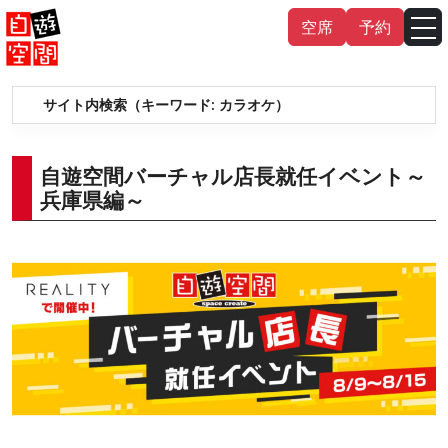
Skip
空席
予約
to
content
サイト内検索（キーワード:
カラオケ
）
English
中文（繁
體
）
中文（简
体
）
한국어
自遊空間バーチャル店長就任イベント～
兵庫県編～
日本語