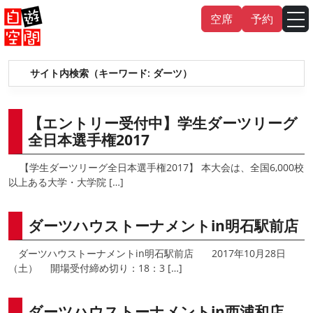
Skip
空席
予約
to
content
サイト内検索（キーワード:
ダーツ
）
English
中文（繁
體
）
中文（简
体
）
한국어
【エントリー受付中】学生ダーツリーグ
全日本選手権2017
日本語
【学生ダーツリーグ全日本選手権2017】 本大会は、全国6,000校
以上ある大学・大学院 […]
ダーツハウストーナメントin明石駅前店
ダーツハウストーナメントin明石駅前店 2017年10月28日
（土） 開場受付締め切り：18：3 […]
ダーツハウストーナメントin西浦和店