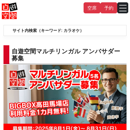
Skip
空席
予約
to
content
サイト内検索（キーワード:
カラオケ
）
English
中文（繁
體
）
中文（简
体
）
한국어
自遊空間マルチリンガル アンバサダー
募集
日本語