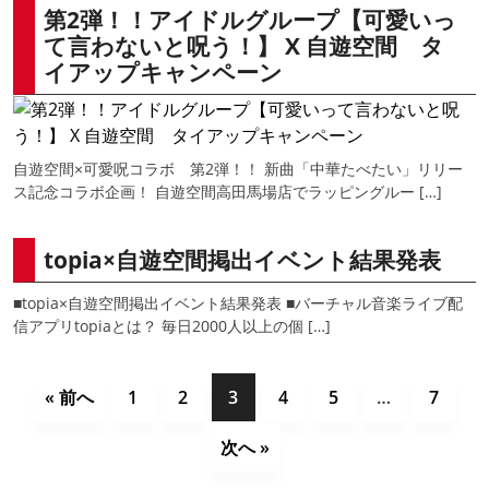
第2弾！！アイドルグループ【可愛いっ
て言わないと呪う！】 X 自遊空間 タ
イアップキャンペーン
自遊空間×可愛呪コラボ 第2弾！！ 新曲「中華たべたい」リリー
ス記念コラボ企画！ 自遊空間高田馬場店でラッピングルー […]
topia×自遊空間掲出イベント結果発表
■topia×自遊空間掲出イベント結果発表 ■バーチャル音楽ライブ配
信アプリtopiaとは？ 毎日2000人以上の個 […]
« 前へ
1
2
3
4
5
…
7
次へ »