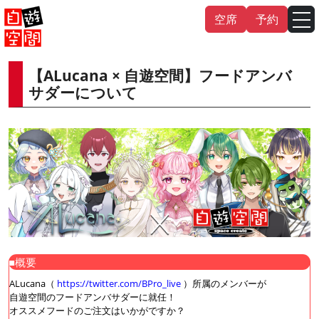
Skip
空席
予約
to
content
【ALucana × 自遊空間】フードアンバ
English
中文（繁
體
）
中文（简
体
）
サダーについて
한국어
日本語
■概要
ALucana（
https://twitter.com/BPro_live
）所属のメンバーが
自遊空間のフードアンバサダーに就任！
オススメフードのご注文はいかがですか？