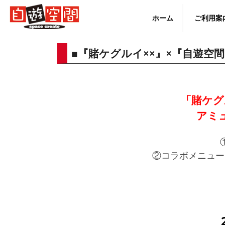
Skip
to
ホーム
ご利用案
content
■『賭ケグルイ××』×『自遊空
English
「賭ケグ
アミ
②コラボメニューご