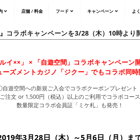
内
店舗 / 料金
フード
キャンペーン
よ
間』コラボキャンペーンを3/28（木）10時より
中文（繁
體
）
中文（简
体
）
日本語
ルイ××」 × 「自遊空間」コラボキャンペーン
ューズメントカジノ「ジクー」でもコラボ同時
①自遊空間への新規ご入会でコラボクーポンプレゼント
注文 or 1,500円（税込）以上のご利用でコラボコ
数量限定コラボ会員証「ミケ札」も発売！
2019年3月28日（木）～5月6日（月）ま