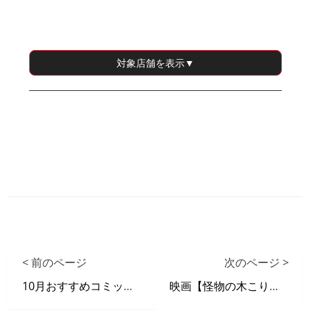
対象店舗
を表示▼
< 前のページ
次のページ >
10月おすすめコミックリスト
映画【怪物の木こり】 X 自遊空間 タイアップキャンペーン