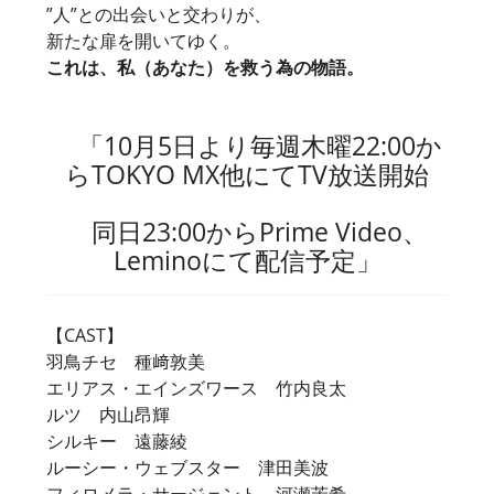
”人”との出会いと交わりが、
新たな扉を開いてゆく。
これは、私（あなた）を救う為の物語。
「10月5日より毎週木曜22:00か
らTOKYO MX他にてTV放送開始
同日23:00からPrime Video、
Leminoにて配信予定」
【CAST】
羽鳥チセ 種﨑敦美
エリアス・エインズワース 竹内良太
ルツ 内山昂輝
シルキー 遠藤綾
ルーシー・ウェブスター 津田美波
フィロメラ・サージェント 河瀬茉希