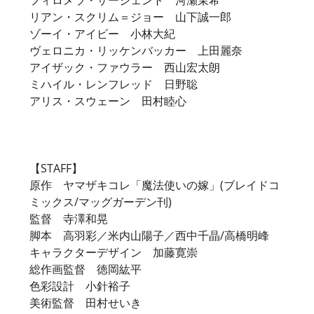
リアン・スクリム＝ジョー 山下誠一郎
ゾーイ・アイビー 小林大紀
ヴェロニカ・リッケンバッカー 上田麗奈
アイザック・ファウラー 西山宏太朗
ミハイル・レンフレッド 日野聡
アリス・スウェーン 田村睦心
【STAFF】
原作 ヤマザキコレ「魔法使いの嫁」(ブレイドコ
ミックス/マッグガーデン刊)
監督 寺澤和晃
脚本 高羽彩／米内山陽子／西中千晶/高橋明峰
キャラクターデザイン 加藤寛崇
総作画監督 徳岡紘平
色彩設計 小針裕子
美術監督 田村せいき