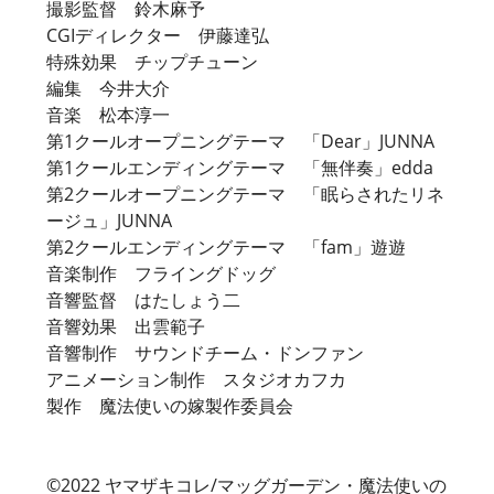
撮影監督 鈴木麻予
CGIディレクター 伊藤達弘
特殊効果 チップチューン
編集 今井大介
音楽 松本淳一
第1クールオープニングテーマ 「Dear」JUNNA
第1クールエンディングテーマ 「無伴奏」edda
第2クールオープニングテーマ 「眠らされたリネ
ージュ」JUNNA
第2クールエンディングテーマ 「fam」遊遊
音楽制作 フライングドッグ
音響監督 はたしょう二
音響効果 出雲範子
音響制作 サウンドチーム・ドンファン
アニメーション制作 スタジオカフカ
製作 魔法使いの嫁製作委員会
©2022 ヤマザキコレ/マッグガーデン・魔法使いの