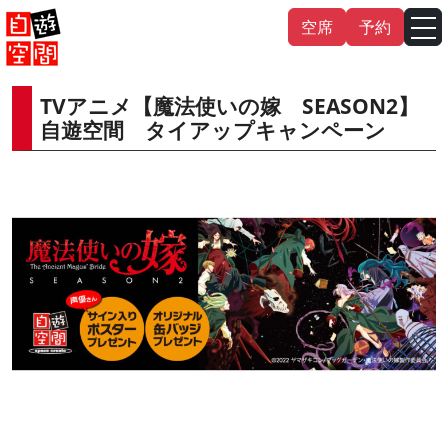
Skip
空席
予約
to
content
TVアニメ【魔法使いの嫁 SEASON2】
English
中文（繁
體
）
中文（简
体
）
自遊空間 タイアップキャンペーン
한국어
日本語