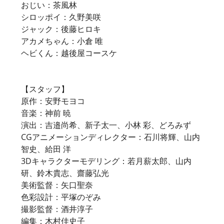
おじい：茶風林
シロッポイ：久野美咲
ジャック：後藤ヒロキ
アカメちゃん：小倉 唯
ヘビくん：越後屋コースケ
【スタッフ】
原作：安野モヨコ
音楽：神前 暁
演出：吉邉尚希、新子太一、小林 彩、どろみず
CGアニメーションディレクター：石川将輝、山内
智史、給田 洋
3Dキャラクターモデリング：若月薪太郎、山内
研、鈴木貴志、齋藤弘光
美術監督：矢口聖奈
色彩設計：平塚のぞみ
撮影監督：酒井淳子
編集：木村佳史子