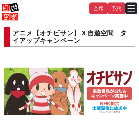
Skip
空席
予約
to
content
アニメ【オチビサン】 X 自遊空間 タ
English
中文（繁
體
）
中文（简
体
）
イアップキャンペーン
한국어
日本語