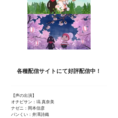
各種配信サイトにて好評配信中！
【声の出演】
オチビサン：塙 真奈美
ナゼニ：岡本信彦
パンくい：井澤詩織