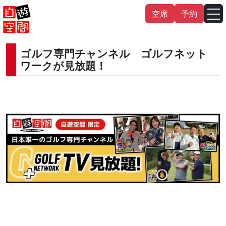
Skip
空席
予約
to
content
ゴルフ専門チャンネル ゴルフネット
English
中文（繁
體
）
中文（简
体
）
ワークが見放題！
한국어
日本語