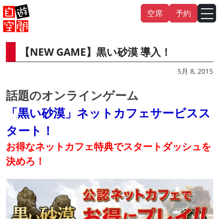
Skip
空席
予約
to
content
【NEW GAME】黒い砂漠 導入！
English
中文（繁
體
）
中文（简
体
）
5月 8, 2015
한국어
話題のオンラインゲーム
「黒い砂漠」ネットカフェサービスス
日本語
タート！
お得なネットカフェ特典でスタートダッシュを
決めろ！