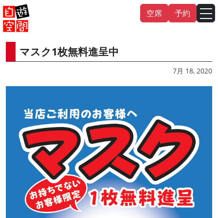
Skip
空席
予約
to
content
マスク1枚無料進呈中
English
中文（繁
體
）
中文（简
体
）
7月 18, 2020
한국어
日本語