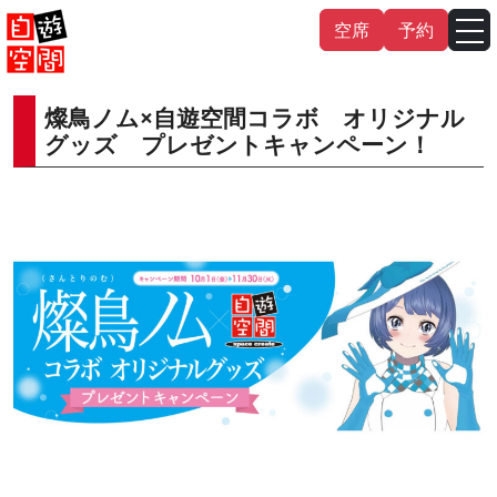
Skip
空席
予約
to
content
燦鳥ノム×自遊空間コラボ オリジナル
English
中文（繁
體
）
中文（简
体
）
グッズ プレゼントキャンペーン！
한국어
日本語