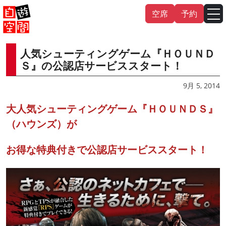
Skip
空席
予約
to
content
人気シューティングゲーム『ＨＯＵＮＤ
English
中文（繁
體
）
中文（简
体
）
Ｓ』の公認店サービススタート！
한국어
9月 5, 2014
大人気シューティングゲーム『ＨＯＵＮＤＳ』
日本語
（ハウンズ）が
お得な特典付きで公認店サービススタート！