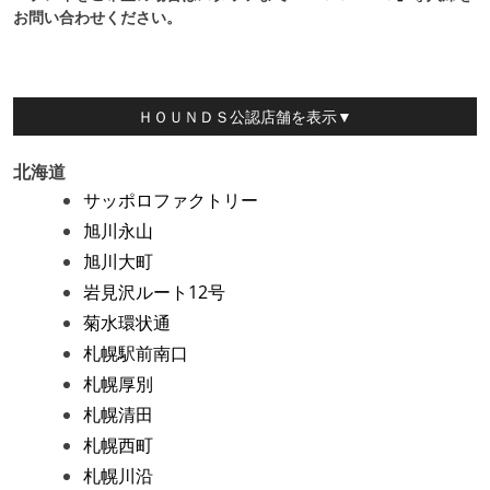
お問い合わせください
。
ＨＯＵＮＤＳ公認店舗
を表示▼
北海道
サッポロファクトリー
旭川永山
旭川大町
岩見沢ルート12号
菊水環状通
札幌駅前南口
札幌厚別
札幌清田
札幌西町
札幌川沿