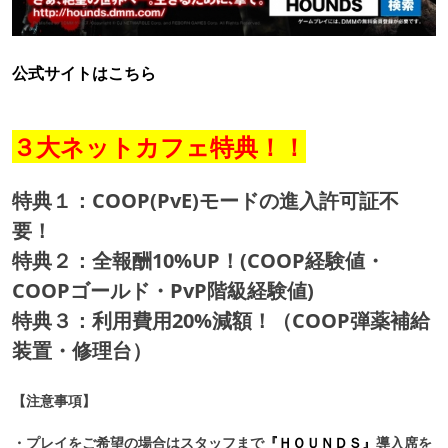
公式サイトはこちら
３大ネットカフェ特典！！
特典１：COOP(PvE)モードの進入許可証不
要！
特典２：全報酬10%UP！(COOP経験値・
COOPゴールド・PvP階級経験値)
特典３：利用費用20%減額！（COOP弾薬補給
装置・修理台）
【注意事項】
・プレイをご希望の場合は
スタッフまで
『ＨＯＵＮＤＳ』
導入席を